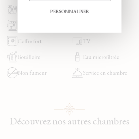
Produits de toilette
Wifi gratuit
PERSONNALISER
Minibar
Sèche-cheveux
Coffre fort
TV
Bouilloire
Eau microfiltrée
Non fumeur
Service en chambre
Découvrez nos autres chambres