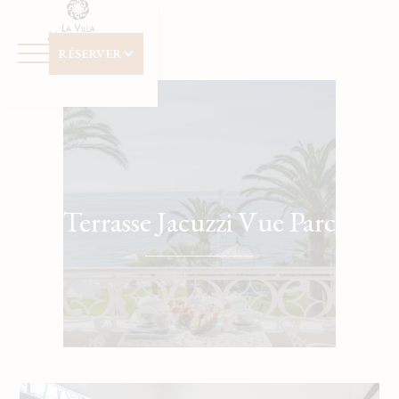
Panneau de gestion des cookies
RÉSERVER
Date d'arrivée
Date de départ
Avez vous un code promo ?
Terrasse Jacuzzi Vue Parc
Valider
Je ne dispose pas de code promo
Cliquer dans le calendrier :
AOÛT
2026