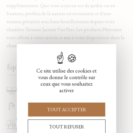
supplémentaire. Que vous soyez en rez-de-jardin ou en
hauteur, profitez de la nature environnante et d'une
terrasse privative avec bain bouillonnant depuis votre
chambre Terrasse Jacuzzi Vue Parc. Les produits Phytomer
sont offerts à votre arrivée et mis à votre disposition dans la
chambre.
Équipements et services
Ce site utilise des cookies et
vous donne le contrôle sur
ceux que vous souhaitez
activer
Climatisation
Terrasse
Douche
Machine à café
TOUT ACCEPTER
Vue sur
Peignoir
TOUT REFUSER
jardin/campagne